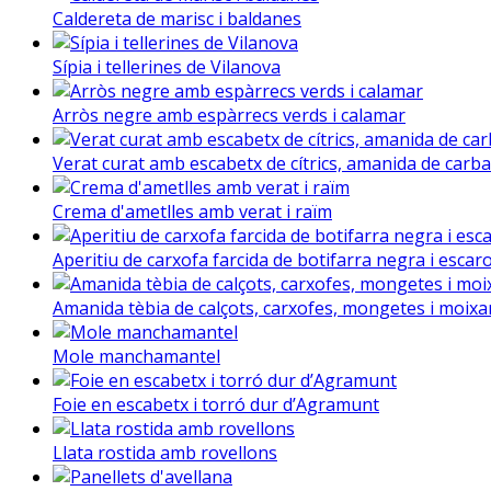
Caldereta de marisc i baldanes
Sípia i tellerines de Vilanova
Arròs negre amb espàrrecs verds i calamar
Verat curat amb escabetx de cítrics, amanida de carba
Crema d'ametlles amb verat i raïm
Aperitiu de carxofa farcida de botifarra negra i escar
Amanida tèbia de calçots, carxofes, mongetes i moix
Mole manchamantel
Foie en escabetx i torró dur d’Agramunt
Llata rostida amb rovellons