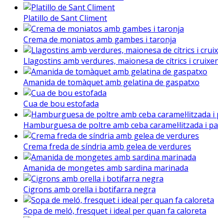
Platillo de Sant Climent
Crema de moniatos amb gambes i taronja
Llagostins amb verdures, maionesa de cítrics i cruixent
Amanida de tomàquet amb gelatina de gaspatxo
Cua de bou estofada
Hamburguesa de poltre amb ceba caramel·litzada i p
Crema freda de síndria amb gelea de verdures
Amanida de mongetes amb sardina marinada
Cigrons amb orella i botifarra negra
Sopa de meló, fresquet i ideal per quan fa caloreta