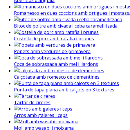
Aperitius d’anguila
Romanesco en dues coccions amb ortigues i mostass
Bitoc de poltre amb civada i ceba caramel·litzada
Costella de porc amb ratafia i prunes
Popets amb verdures de primavera
Coca de sobrassada amb mel i llardons
Calçotada amb romesco de clementines
Punta de tapa plana amb calçots en 3 textures
Tàrtar de cireres
Arròs amb galeres i ceps
Moll amb wasabi i moixama