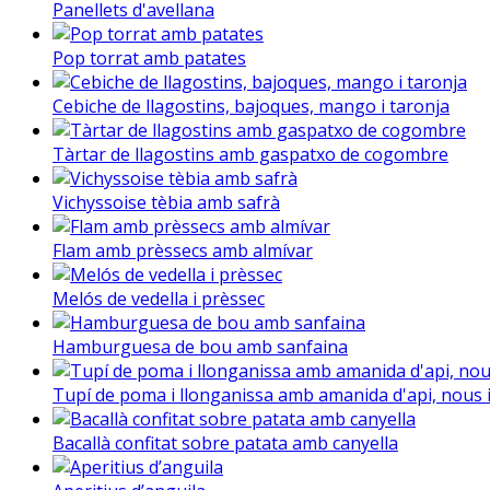
Panellets d'avellana
Pop torrat amb patates
Cebiche de llagostins, bajoques, mango i taronja
Tàrtar de llagostins amb gaspatxo de cogombre
Vichyssoise tèbia amb safrà
Flam amb prèssecs amb almívar
Melós de vedella i prèssec
Hamburguesa de bou amb sanfaina
Tupí de poma i llonganissa amb amanida d'api, nous i
Bacallà confitat sobre patata amb canyella