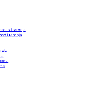
ssó i taronja
ola
ama