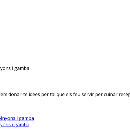
nyons i gamba
em donar-te idees per tal que els feu servir per cuinar recep
nyons i gamba